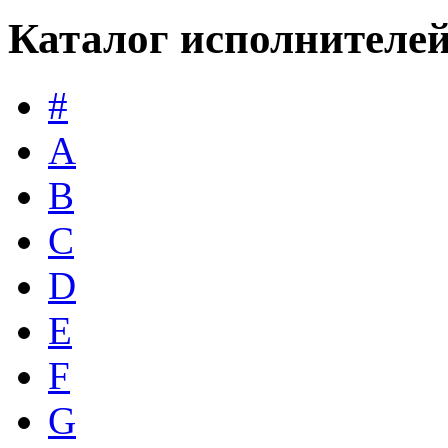
Каталог исполнителе
#
A
B
C
D
E
F
G