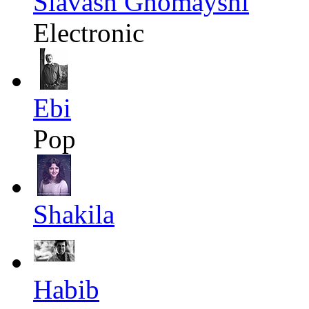
Siavash Ghomayshi
Electronic
Ebi
Pop
Shakila
Habib