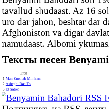
tavallud shudaast. Az 16 so
uro dar jahon, beshtar dar d
Afghoniston va digar davla
namudaast. Albomi ykumas
Тексты песен Benyami
Title
1
Man Emshab Mimiram
2
Asheghi Baa To
3
Id (intro)
Подпишись на RSS-ленту