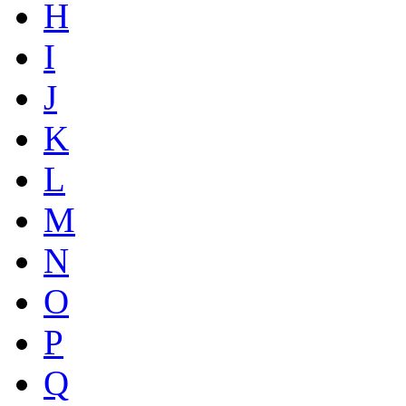
H
I
J
K
L
M
N
O
P
Q