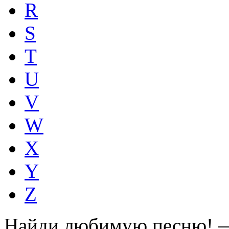
R
S
T
U
V
W
X
Y
Z
Найди любимую песню! —