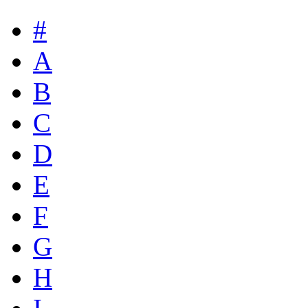
#
A
B
C
D
E
F
G
H