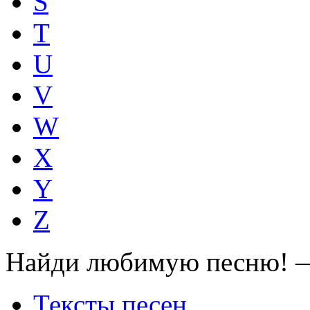
S
T
U
V
W
X
Y
Z
Найди любимую песню! —
Тексты песен