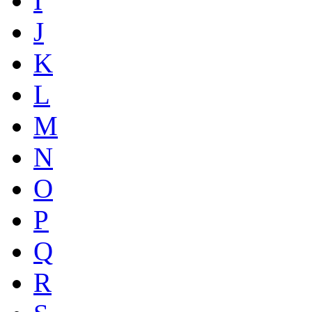
I
J
K
L
M
N
O
P
Q
R