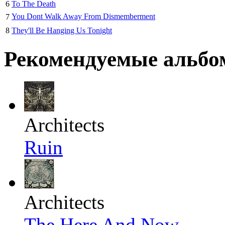
6
To The Death
You Dont Walk Away From Dismemberment
7
8
They'll Be Hanging Us Tonight
Рекомендуемые альб
Architects
Ruin
Architects
The Here And Now