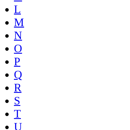
L
M
N
O
P
Q
R
S
T
U