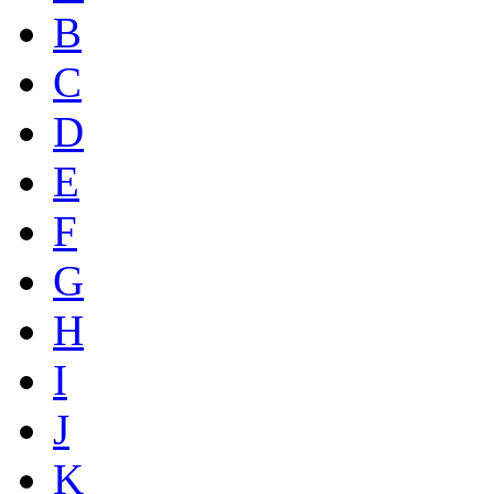
B
C
D
E
F
G
H
I
J
K