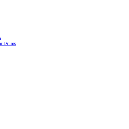
a
ar Drums