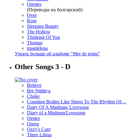
Orestes
(Переводы на болгарский)
Over
Rose
Sleeping Beauty
The Hollow
Thinking Of You
Thomas
magdelena
Узнать больше об альбоме "Mer de noms"
Other Songs 3 - D
Believe
Bre Ntilde;a
Choke
Counting Bodies Like Sheep To The Rhythm Of…
Dairy Of A Madman/ Lovesong
Diary of a Madman/Lovesong
Oestes
Opera
Ozzy's Cure
Three Libras