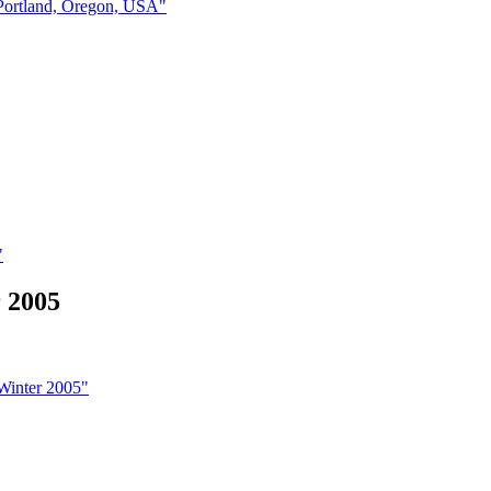
Portland, Oregon, USA"
"
 2005
Winter 2005"